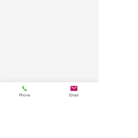
Phone
Email
Kontakt
Mobil:
01708908770
Tel.: 030 275 786 42
Mail:
contactus@visastar.de