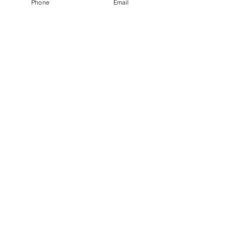
Phone
Email
info@visastar.de
+49 170 8908 770
oder
+49 (0)30 275 786 42