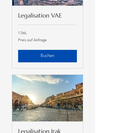
Legalisation VAE
1 Std.
Preis
Preis auf Anfrage
auf
Anfrage
Buchen
Legalisation Irak