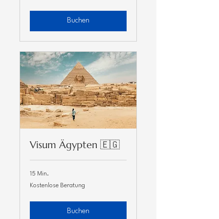
Buchen
Visum Ägypten 🇪🇬
15 Min.
Kostenlose
Kostenlose Beratung
Beratung
Buchen