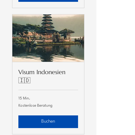
Visum Indonesien
🇮🇩
15 Min.
Kostenlose
Kostenlose Beratung
Beratung
Buchen