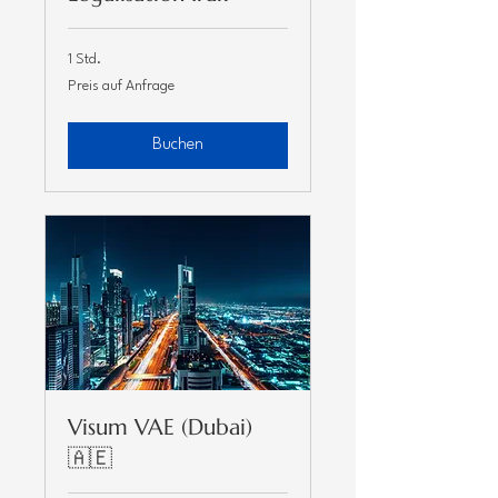
1 Std.
Preis
Preis auf Anfrage
auf
Anfrage
Buchen
Visum VAE (Dubai)
🇦🇪