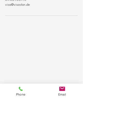
visa@visastar.de
Phone
Email
Kontakt
Mobil:
01708908770