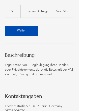
Γ
Preis
auf
1 Std.
1
Preis auf Anfrage
Visa Star
Anfrage
S
t
d
Weiter
Beschreibung
Legalisation VAE - Beglaubigung Ihrer Handels-
oder Privatdokumente durch die Botschaft der VAE
- schnell, günstig und professionell
Kontaktangaben
Friedrichstraße 95, 10117 Berlin, Germany
01708908770