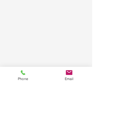
Phone
Email
Kontakt
Mobil:
01708908770
Tel.: 030 275 786 42
Mail:
contactus@visastar.de