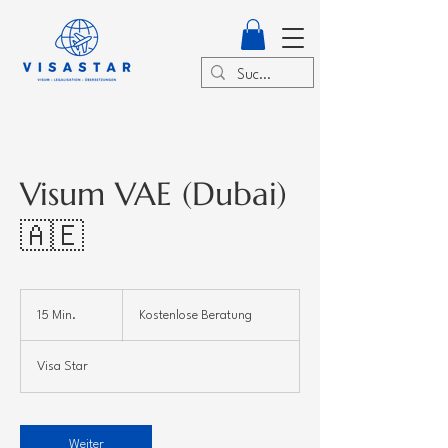
Visum VAE (Dubai)
🇦🇪
Kostenlose
Beratung
15 Min.
1
Kostenlose Beratung
5
M
Visa Star
i
n
.
Weiter